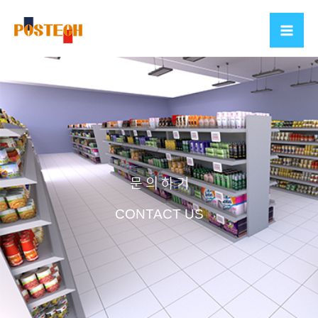
콘
텐
츠
로
건
너
뛰
기
문 의 하 기
CONTACT US