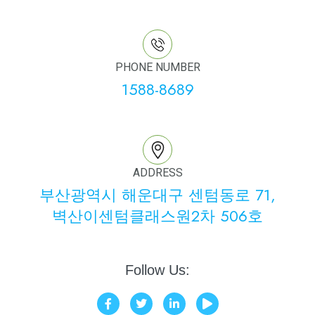
PHONE NUMBER
1588-8689
ADDRESS
부산광역시 해운대구 센텀동로 71,
벽산이센텀클래스원2차 506호
Follow Us:
F
T
L
P
a
w
i
l